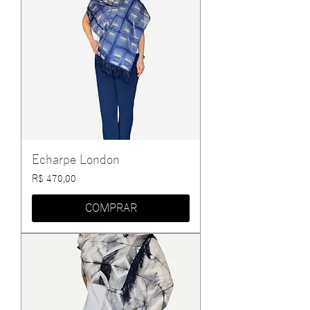
Echarpe London
Preço
R$ 470,00
COMPRAR