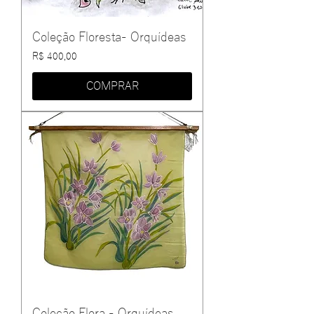
Coleção Floresta- Orquídeas
Preço
R$ 400,00
COMPRAR
Coleção Flora - Orquídeas