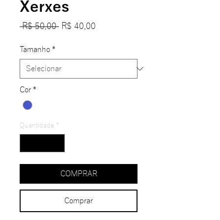
Xerxes
Preço
Preço
 R$ 50,00 
R$ 40,00
normal
promocional
Tamanho
*
Cor
*
Quantidade
*
COMPRAR
Comprar