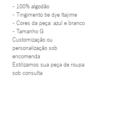
- 100% algodão
- Tingimento tie dye Itajime
- Cores da peça: azul e branco
- Tamanho G
Customização ou
personalização sob
encomenda
Estilizamos sua peça de roupa
sob consulta
Preço sujeito a alteração de
acordo com o tamanho da
peça
A peça pode sofrer variação de
cor de acordo com a
intensidade da luz